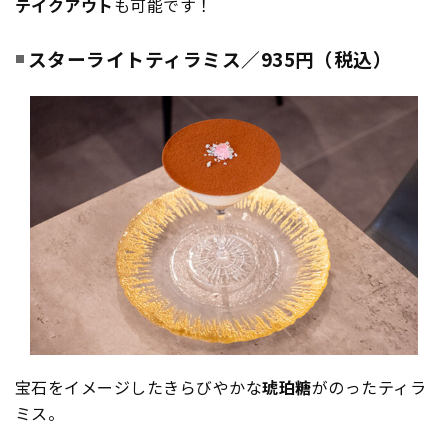
テイクアウト
も可能です！
スターライトティラミス／935円（税込）
宝石をイメージしたきらびやかな
琥珀糖
がのったティラ
ミス。