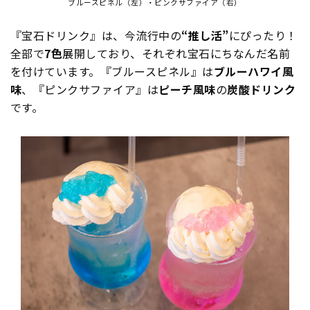
ブルースピネル（左）・ピンクサファイア（右）
『宝石ドリンク』は、今流行中の
“推し活”
にぴったり！
全部で
7色
展開しており、それぞれ宝石にちなんだ名前
を付けています。『ブルースピネル』は
ブルーハワイ風
味
、『ピンクサファイア』は
ピーチ風味
の
炭酸ドリンク
です。