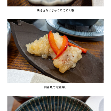
鶏ささみときゅうりの和え物
白身魚の南蛮漬け