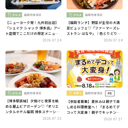
グルメ
福岡市博多区
グルメ
福岡市博多区
【ニューヨーク発！九州初出店】
【福岡ランチ】野菜が主役の大満
「シェイク シャック 博多店」アー
足ビュッフェ♡「ファーマーズレ
ト空間でここだけの限定メニュー
ストラン はなや」｜色とりどりの
を堪能♪
野菜料理が楽しめる人気店
2026.07.24
2026.07.24
グルメ
福岡市博多区
子育て
福岡市博多区
PR
【博多駅直結】夕焼けと夜景を眺
【参加者募集】夏休みは親子で楽
める屋上ビアガーデン♡「オリエ
しめる料理教室へ！『まるめてデ
ンタルホテル福岡 博多ステーショ
コって大変身！親子でキッチン』
ン」｜120分食べ放題＆飲み放題
開催!
2026.07.22
2026.07.21