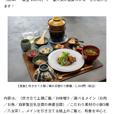
ます！
【昼食】炊き立て土鍋ご飯の日替わり御膳／2,000円（税込）
内容は、〈炊き立て土鍋ご飯／お味噌汁／選べるメイン（お肉
／お魚／自家製豆乳豆腐の麻婆豆腐）／こだわり素材の小鉢5種
／八女茶〉。メインを引き立てる極上のご飯と、和食を中心と