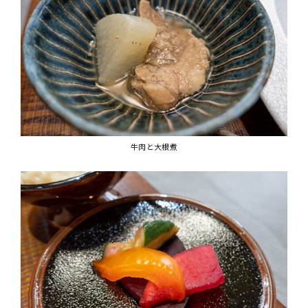
牛肉と大根煮