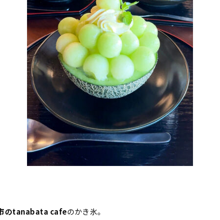
のtanabata cafe
のかき氷。