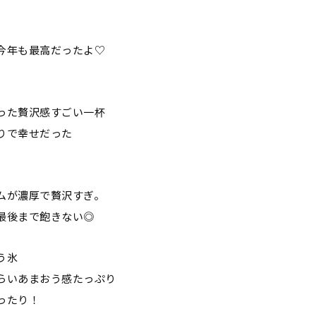
今年も最高だったよ♡
った贅沢感すごい一杯
りで幸せだった
ムが濃厚で贅沢すぎ。
最後まで飽きない◎
う氷
らいあまおう感たっぷり
ったり！