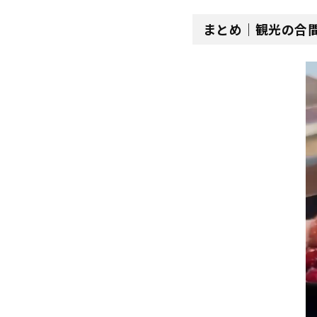
まとめ｜観光の合
動
画
プ
レ
ー
ヤ
ー