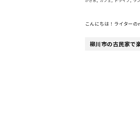
かき氷
カフェ
ドライブ
ラ
こんにちは！ライターのm
柳川市の古民家で