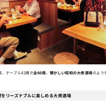
席、テーブル42席の
全60席
。
懐かしい昭和の大衆酒場
のよう
理をリーズナブルに楽しめる大衆酒場