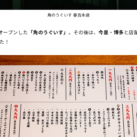
角のうぐいす 春吉本店
オープンした
「角のうぐいす」
。その後は、
今泉
・
博多
と店
た！