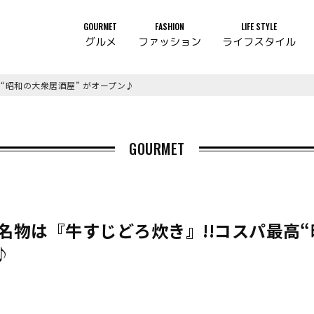
GOURMET
FASHION
LIFE STYLE
グルメ
ファッション
ライフスタイル
“昭和の大衆居酒屋” がオープン♪
GOURMET
名物は『牛すじどろ炊き』!!コスパ最高
♪