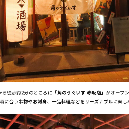
から徒歩約2分のところに
「角のうぐいす 赤坂店」
がオープ
酒に合う
串物やお刺身
、
一品料理
などを
リーズナブル
に楽し