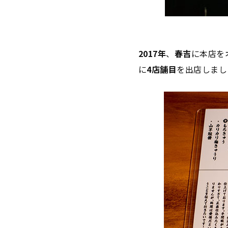
2017年
、
春吉
に本店を
に
4店舗目
を出店しまし