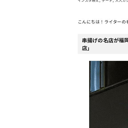
インスタ映え
デート
大人カ
こんにちは！ライターの
串揚げの名店が福岡に
店」