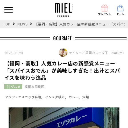
プレゼント
モール
TOP
NEWS
【福岡・高取】人気カレー店の新感覚メニュー「スパイス
GOURMET
ライター／福岡カレー女子｜Narumi
2026.01.23
【福岡・高取】人気カレー店の新感覚メニュー
「スパイスおでん」が美味しすぎた！出汁とスパ
イスを味わう逸品
グルメ
福岡市早良区
アジア・エスニック料理
インスタ映え
カレー
穴場