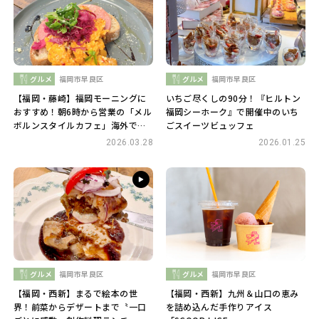
グルメ
福岡市早良区
グルメ
福岡市早良区
【福岡・藤崎】福岡モーニングに
いちご尽くしの90分！『ヒルトン
おすすめ！朝6時から営業の「メル
福岡シーホーク』で開催中のいち
ボルンスタイルカフェ」海外で経
ごスイーツビュッフェ
験を重ねた夫妻の多幸感あふれる
2026.03.28
2026.01.25
一皿♬
グルメ
福岡市早良区
グルメ
福岡市早良区
【福岡・西新】まるで絵本の世
【福岡・西新】九州＆山口の恵み
界！前菜からデザートまで〝一口
を詰め込んだ手作りアイス