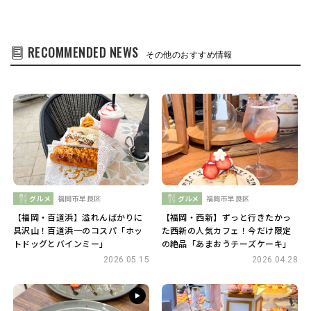
RECOMMENDED NEWS
その他のおすすめ情報
グルメ
福岡市早良区
グルメ
福岡市早良区
【福岡・百道浜】溢れんばかりに
【福岡・西新】ずっと行きたかっ
具沢山！百道浜一のコスパ「ホッ
た西新の人気カフェ！今だけ限定
トドッグとバインミー」
の絶品「あまおうチーズケーキ」
2026.05.15
2026.04.28