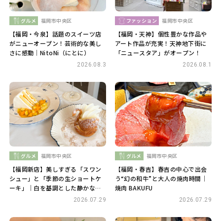
グルメ
福岡市中央区
ファッション
福岡市中央区
【福岡・今泉】話題のスイーツ店
【福岡・天神】個性豊かな作品や
がニューオープン！芸術的な美し
アート作品が充実！天神地下街に
さに感動｜NitoNi（にとに）
「ニュースタア」がオープン！
2026.08.3
2026.08.1
グルメ
福岡市中央区
グルメ
福岡市中央区
【福岡新店】美しすぎる「スワン
【福岡・春吉】春吉の中心で出会
シュー」と「季節の生ショートケ
う“幻の和牛”と大人の焼肉時間｜
ーキ」｜白を基調とした静かな空
焼肉 BAKUFU
間 喫茶・余白
2026.07.29
2026.07.29