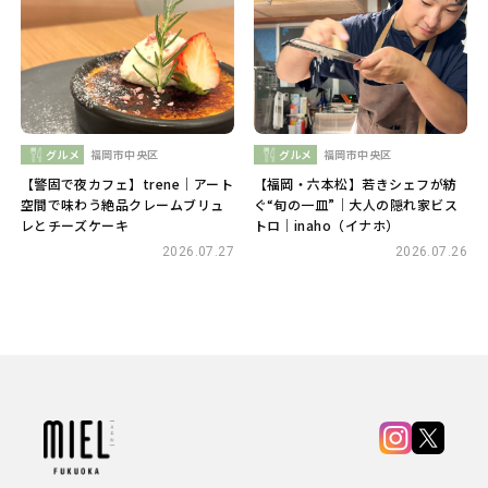
グルメ
福岡市中央区
グルメ
福岡市中央区
【警固で夜カフェ】trene｜アート
【福岡・六本松】若きシェフが紡
空間で味わう絶品クレームブリュ
ぐ“旬の一皿”｜大人の隠れ家ビス
レとチーズケーキ
トロ｜inaho（イナホ）
2026.07.27
2026.07.26