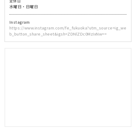
定休日
水曜日・日曜日
Instagram
https://www.instagram.com/fe_fukuoka?utm_source=ig_we
b_button_share_sheet&igsh=ZDNlZDc0MzIxNw==