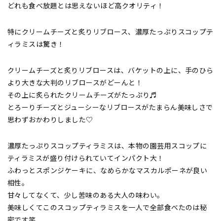
どれも食べ放題とは思えないほど高クオリティ！
特にクリームチーズと炙りリブロース、濃厚たっぷりスコップテ
ィラミスは驚き！
クリームチーズと炙りリブロースは、バケットの上に、手のひら
より大きな大判のリブロースがどーんと！
その上に炙られたクリームチーズがたっぷり♬
とろーりチーズとジューシーなリブロースがたまらん美味しさで
思わずおかわりしました♡
濃厚たっぷりスコップティラミスは、本物の園芸用スコップに
ティラミスが盛り付けられていてインパクト大！
ふわっとスポンジケーキに、なめらかなマスカルポーネが良い
相性。
甘々してなくて、少し苦味のある大人の味わい。
美味しくてこのスコップティラミスを一人で全部食べたのは秘
密です笑