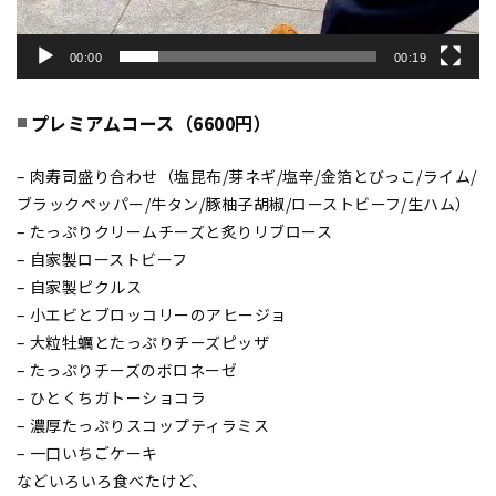
00:00
00:19
プレミアムコース（6600円）
– 肉寿司盛り合わせ（塩昆布/芽ネギ/塩辛/金箔とびっこ/ライム/
ブラックペッパー/牛タン/豚柚子胡椒/ローストビーフ/生ハム）
– たっぷりクリームチーズと炙りリブロース
– 自家製ローストビーフ
– 自家製ピクルス
– 小エビとブロッコリーのアヒージョ
– 大粒牡蠣とたっぷりチーズピッザ
– たっぷりチーズのボロネーゼ
– ひとくちガトーショコラ
– 濃厚たっぷりスコップティラミス
– 一口いちごケーキ
などいろいろ食べたけど、