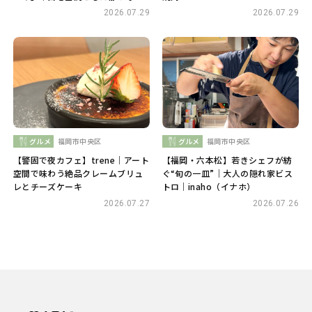
間 喫茶・余白
2026.07.29
2026.07.29
グルメ
福岡市中央区
グルメ
福岡市中央区
【警固で夜カフェ】trene｜アート
【福岡・六本松】若きシェフが紡
空間で味わう絶品クレームブリュ
ぐ“旬の一皿”｜大人の隠れ家ビス
レとチーズケーキ
トロ｜inaho（イナホ）
2026.07.27
2026.07.26