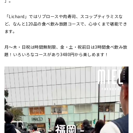
⁡」。
「Lichard」ではリブロースや肉寿司、スコップティラミスな
ど、なんと120品の食べ飲み放題コースで、心ゆくまで堪能でき
ます。
月〜木・日祝は時間無制限、金・土・祝前日は3時間食べ飲み放
題！いろいろなコースがあり3480円から楽しめます！
動
画
プ
レ
ー
ヤ
ー