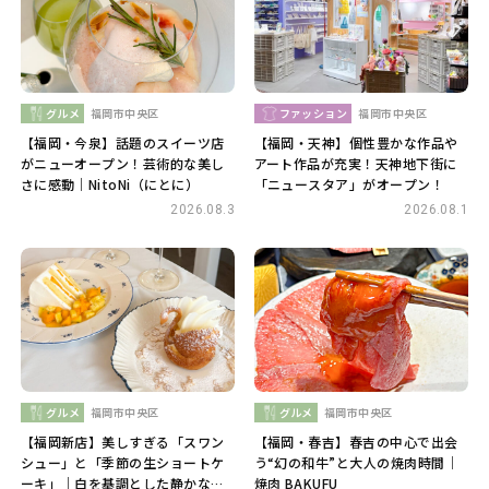
グルメ
福岡市中央区
ファッション
福岡市中央区
【福岡・今泉】話題のスイーツ店
【福岡・天神】個性豊かな作品や
がニューオープン！芸術的な美し
アート作品が充実！天神地下街に
さに感動｜NitoNi（にとに）
「ニュースタア」がオープン！
2026.08.3
2026.08.1
グルメ
福岡市中央区
グルメ
福岡市中央区
【福岡新店】美しすぎる「スワン
【福岡・春吉】春吉の中心で出会
シュー」と「季節の生ショートケ
う“幻の和牛”と大人の焼肉時間｜
ーキ」｜白を基調とした静かな空
焼肉 BAKUFU