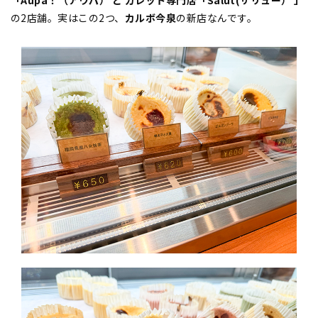
「Aupa！（アウパ） と ガレット専門店「Salut(サリュー） 」
の2店舗。実はこの2つ、
カルボ今泉
の新店なんです。