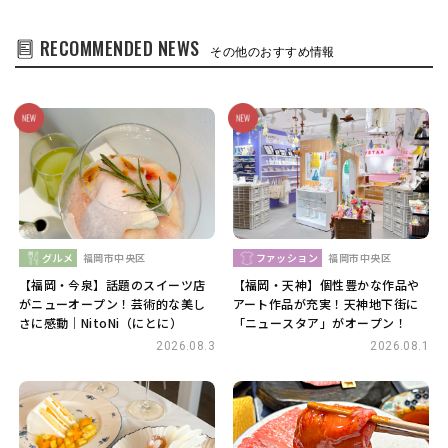
RECOMMENDED NEWS
その他のおすすめ情報
グルメ
福岡市中央区
ファッション
福岡市中央区
【福岡・今泉】話題のスイーツ店
【福岡・天神】個性豊かな作品や
がニューオープン！芸術的な美し
アート作品が充実！天神地下街に
さに感動｜NitoNi（にとに）
「ニュースタア」がオープン！
2026.08.3
2026.08.1