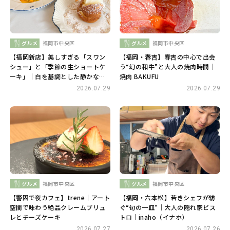
グルメ
福岡市中央区
グルメ
福岡市中央区
【福岡新店】美しすぎる「スワン
【福岡・春吉】春吉の中心で出会
シュー」と「季節の生ショートケ
う“幻の和牛”と大人の焼肉時間｜
ーキ」｜白を基調とした静かな空
焼肉 BAKUFU
間 喫茶・余白
2026.07.29
2026.07.29
グルメ
福岡市中央区
グルメ
福岡市中央区
【警固で夜カフェ】trene｜アート
【福岡・六本松】若きシェフが紡
空間で味わう絶品クレームブリュ
ぐ“旬の一皿”｜大人の隠れ家ビス
レとチーズケーキ
トロ｜inaho（イナホ）
2026.07.27
2026.07.26