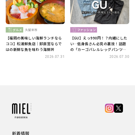
グルメ
久留米市
ファッション
【福岡の美味しい海鮮ランチなら
【GU】えっ990円！？内緒にした
ココ】松浦鮮魚店｜卸直営ならで
い…低身長さん必見の裏技！話題
はの新鮮な魚を味わう海鮮丼
の「カーゴバレルレッグパンツ」
着回し4選
2026.07.31
2026.07.30
新着情報