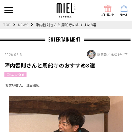
プレゼント
モール
TOP
NEWS
陣内智則さんと周船寺のおすすめ8選
ENTERTAINMENT
編集部／永松野々花
2026.06.3
陣内智則さんと周船寺のおすすめ8選
エンタメ
お笑い芸人
注目番組