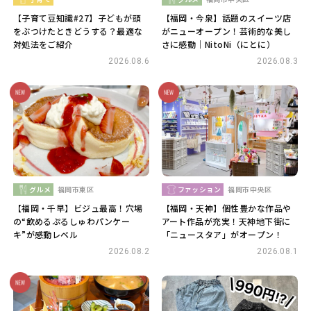
【子育て豆知識#27】子どもが頭
【福岡・今泉】話題のスイーツ店
をぶつけたときどうする？最適な
がニューオープン！芸術的な美し
対処法をご紹介
さに感動｜NitoNi（にとに）
2026.08.6
2026.08.3
グルメ
福岡市東区
ファッション
福岡市中央区
【福岡・千早】ビジュ最高！穴場
【福岡・天神】個性豊かな作品や
の“飲めるぷるしゅわパンケー
アート作品が充実！天神地下街に
キ”が感動レベル
「ニュースタア」がオープン！
2026.08.2
2026.08.1