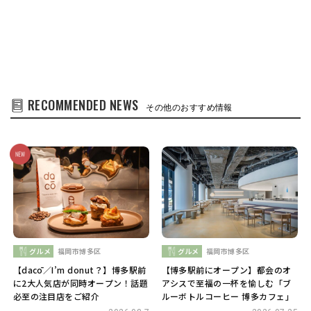
RECOMMENDED NEWS
その他のおすすめ情報
グルメ
福岡市博多区
グルメ
福岡市博多区
【dacō／I’m donut？】博多駅前
【博多駅前にオープン】都会のオ
に2大人気店が同時オープン！話題
アシスで至福の一杯を愉しむ「ブ
必至の注目店をご紹介
ルーボトルコーヒー 博多カフェ」