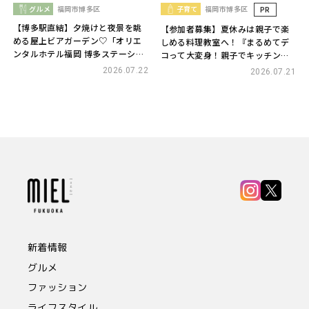
グルメ
福岡市博多区
子育て
福岡市博多区
PR
【博多駅直結】夕焼けと夜景を眺
【参加者募集】夏休みは親子で楽
める屋上ビアガーデン♡「オリエ
しめる料理教室へ！『まるめてデ
ンタルホテル福岡 博多ステーショ
コって大変身！親子でキッチン』
ン」｜120分食べ放題＆飲み放題
開催!
2026.07.22
2026.07.21
新着情報
グルメ
ファッション
ライフスタイル