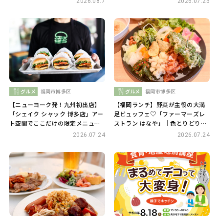
2026.08.7
2026.07.25
グルメ
福岡市博多区
グルメ
福岡市博多区
【ニューヨーク発！九州初出店】
【福岡ランチ】野菜が主役の大満
「シェイク シャック 博多店」アー
足ビュッフェ♡「ファーマーズレ
ト空間でここだけの限定メニュー
ストラン はなや」｜色とりどりの
を堪能♪
野菜料理が楽しめる人気店
2026.07.24
2026.07.24