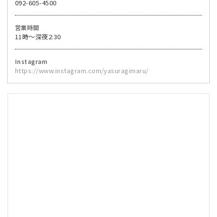
092-605-4500
営業時間
11時～深夜2:30
Instagram
https://www.instagram.com/yasuragimaru/