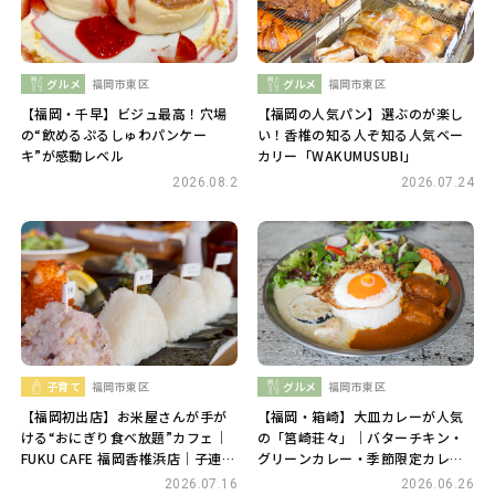
グルメ
福岡市東区
グルメ
福岡市東区
【福岡・千早】ビジュ最高！穴場
【福岡の人気パン】選ぶのが楽し
の“飲めるぷるしゅわパンケー
い！香椎の知る人ぞ知る人気ベー
キ”が感動レベル
カリー「WAKUMUSUBI」
2026.08.2
2026.07.24
子育て
福岡市東区
グルメ
福岡市東区
【福岡初出店】お米屋さんが手が
【福岡・箱崎】大皿カレーが人気
ける“おにぎり食べ放題”カフェ｜
の「筥崎荘々」｜バターチキン・
FUKU CAFE 福岡香椎浜店｜子連れ
グリーンカレー・季節限定カレー
にもやさしいランチスポット
が楽しめるカフェ風カレー店
2026.07.16
2026.06.26