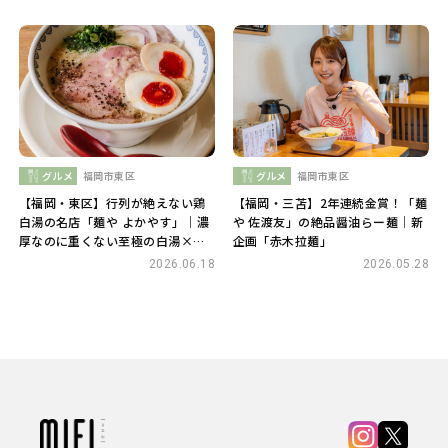
グルメ
福岡市東区
グルメ
福岡市東区
【福岡・東区】行列が絶えない鶏
【福岡・三苫】2年連続金賞！「麺
白湯の名店「麺や よかやす」｜濃
や 佐渡友」の絶品醤油らー麺｜新
厚なのに重くない至極の白湯×背
企画「赤木拉麺」
脂×辛麺
2026.06.18
2026.05.28