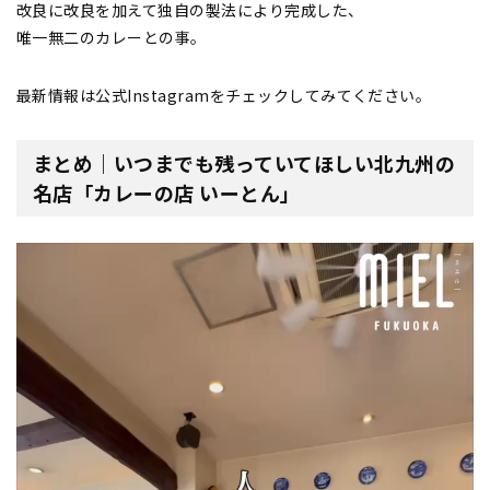
改良に改良を加えて独自の製法により完成した、
唯一無二のカレーとの事。
最新情報は公式Instagramをチェックしてみてください。
まとめ｜いつまでも残っていてほしい北九州の
名店
「カレーの店 いーとん」
動
画
プ
レ
ー
ヤ
ー