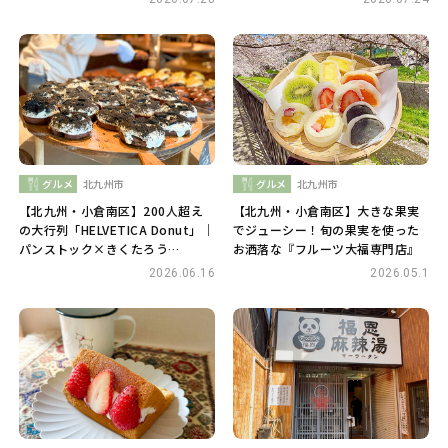
グルメ
北九州市
グルメ
北九州市
【北九州・小倉南区】200人超え
【北九州・小倉南区】大きな果実
の大行列「HELVETICA Donut」｜
でジューシー！旬の果実を使った
パンストック×きくたろう
お洒落な『フルーツ大福専門店』
×FAVORIの新感覚ドーナツ
2026.06.16
2026.05.1