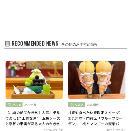
RECOMMENDED NEWS
その他のおすすめ情報
グルメ
北九州市
グルメ
北九州市
【小倉の絶品かき氷】人気ホテル
【絶対食べたい夏限定スイーツ】
で楽しむ“上質な涼”｜五色ソース
北九州市・門司区「フルーツガー
と季節の果実が彩る大人のかき氷
デン」｜桃とマンゴーの豪華パフ
ェが期間限定で登場
2026.07.28
2026.07.24